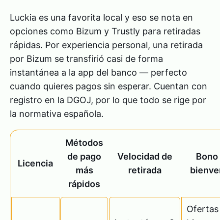
Luckia es una favorita local y eso se nota en
opciones como Bizum y Trustly para retiradas
rápidas. Por experiencia personal, una retirada
por Bizum se transfirió casi de forma
instantánea a la app del banco — perfecto
cuando quieres pagos sin esperar. Cuentan con
registro en la DGOJ, por lo que todo se rige por
la normativa española.
Métodos
de pago
Velocidad de
Bono
Licencia
más
retirada
bienve
rápidos
Ofertas