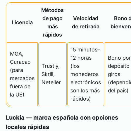
Métodos
de pago
Velocidad
Bono 
Licencia
más
de retirada
bienven
rápidos
15 minutos–
MGA,
12 horas
Bono por
Curacao
Trustly,
(los
depósito
(para
Skrill,
monederos
giros
mercados
Neteller
electrónicos
(dependi
fuera de
son los más
del país)
la UE)
rápidos)
Luckia — marca española con opciones
locales rápidas