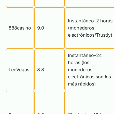
Instantáneo–2 horas
888casino
9.0
(monederos
electrónicos/Trustly)
Instantáneo–24
horas (los
LeoVegas
8.8
monederos
electrónicos son los
más rápidos)