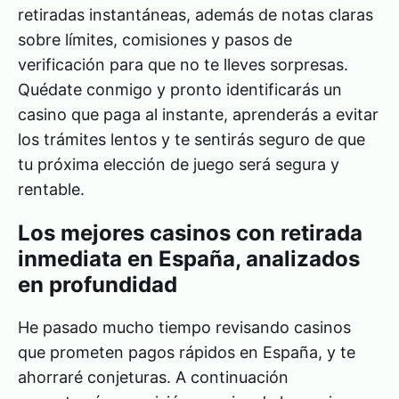
retiradas instantáneas, además de notas claras
sobre límites, comisiones y pasos de
verificación para que no te lleves sorpresas.
Quédate conmigo y pronto identificarás un
casino que paga al instante, aprenderás a evitar
los trámites lentos y te sentirás seguro de que
tu próxima elección de juego será segura y
rentable.
Los mejores casinos con retirada
inmediata en España, analizados
en profundidad
He pasado mucho tiempo revisando casinos
que prometen pagos rápidos en España, y te
ahorraré conjeturas. A continuación