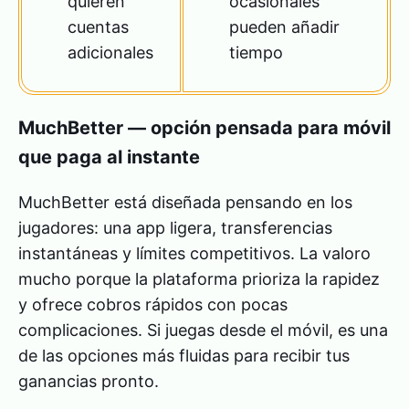
quieren
ocasionales
cuentas
pueden añadir
adicionales
tiempo
MuchBetter — opción pensada para móvil
que paga al instante
MuchBetter está diseñada pensando en los
jugadores: una app ligera, transferencias
instantáneas y límites competitivos. La valoro
mucho porque la plataforma prioriza la rapidez
y ofrece cobros rápidos con pocas
complicaciones. Si juegas desde el móvil, es una
de las opciones más fluidas para recibir tus
ganancias pronto.