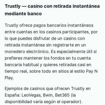
Trustly — casino con retirada instantánea
mediante banco
Trustly ofrece pagos bancarios instantáneos
entre cuentas en los casinos participantes, por
lo que puedes disfrutar de un casino con
retirada instantánea sin registrarte en un
monedero electrónico. Es especialmente útil si
prefieres mantener los fondos en tu cuenta
bancaria habitual y quieres retiradas casi en
tiempo real, sobre todo en sitios al estilo Pay N
Play.
Ejemplos de casinos que ofrecen Trustly en
España: LeoVegas, Bwin, Bet365 (la
disponibilidad varía según el operador).