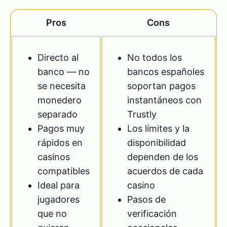
Pros
Cons
Directo al
No todos los
banco — no
bancos españoles
se necesita
soportan pagos
monedero
instantáneos con
separado
Trustly
Pagos muy
Los límites y la
rápidos en
disponibilidad
casinos
dependen de los
compatibles
acuerdos de cada
Ideal para
casino
jugadores
Pasos de
que no
verificación