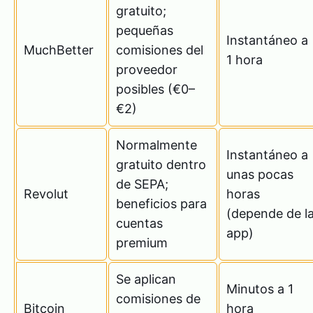
gratuito;
pequeñas
Instantáneo a
MuchBetter
comisiones del
1 hora
proveedor
posibles (€0–
€2)
Normalmente
Instantáneo a
gratuito dentro
unas pocas
de SEPA;
Revolut
horas
beneficios para
(depende de l
cuentas
app)
premium
Se aplican
Minutos a 1
comisiones de
Bitcoin
hora