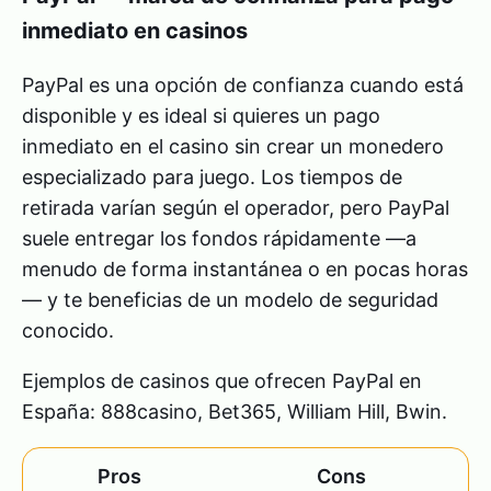
inmediato en casinos
PayPal es una opción de confianza cuando está
disponible y es ideal si quieres un pago
inmediato en el casino sin crear un monedero
especializado para juego. Los tiempos de
retirada varían según el operador, pero PayPal
suele entregar los fondos rápidamente —a
menudo de forma instantánea o en pocas horas
— y te beneficias de un modelo de seguridad
conocido.
Ejemplos de casinos que ofrecen PayPal en
España: 888casino, Bet365, William Hill, Bwin.
Pros
Cons