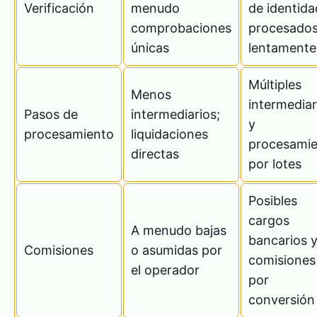
Verificación
menudo
de identida
comprobaciones
procesado
únicas
lentamente
Múltiples
Menos
intermediar
Pasos de
intermediarios;
y
procesamiento
liquidaciones
procesami
directas
por lotes
Posibles
cargos
A menudo bajas
bancarios 
Comisiones
o asumidas por
comisiones
el operador
por
conversión