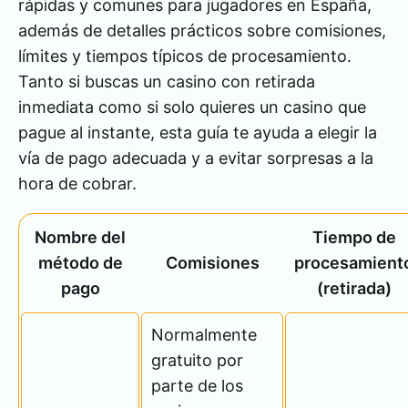
rápidas y comunes para jugadores en España,
además de detalles prácticos sobre comisiones,
límites y tiempos típicos de procesamiento.
Tanto si buscas un casino con retirada
inmediata como si solo quieres un casino que
pague al instante, esta guía te ayuda a elegir la
vía de pago adecuada y a evitar sorpresas a la
hora de cobrar.
Nombre del
Tiempo de
método de
Comisiones
procesamient
pago
(retirada)
Normalmente
gratuito por
parte de los