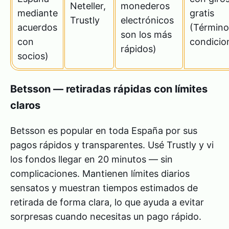
Neteller,
monederos
mediante
gratis
Trustly
electrónicos
acuerdos
(Término
son los más
con
condicio
rápidos)
socios)
Betsson — retiradas rápidas con límites
claros
Betsson es popular en toda España por sus
pagos rápidos y transparentes. Usé Trustly y vi
los fondos llegar en 20 minutos — sin
complicaciones. Mantienen límites diarios
sensatos y muestran tiempos estimados de
retirada de forma clara, lo que ayuda a evitar
sorpresas cuando necesitas un pago rápido.