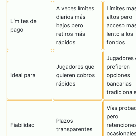
A veces límites
Límites má
diarios más
altos pero
Límites de
bajos pero
acceso má
pago
retiros más
lento a los
rápidos
fondos
Jugadores 
Jugadores que
prefieren
Ideal para
quieren cobros
opciones
rápidos
bancarias
tradicional
Vías proba
pero
Plazos
Fiabilidad
retencione
transparentes
ocasionale