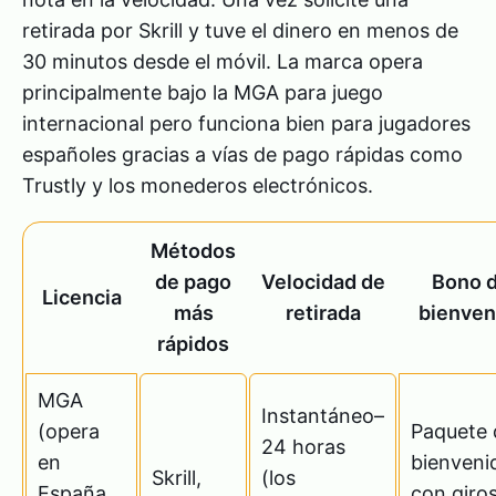
retirada por Skrill y tuve el dinero en menos de
30 minutos desde el móvil. La marca opera
principalmente bajo la MGA para juego
internacional pero funciona bien para jugadores
españoles gracias a vías de pago rápidas como
Trustly y los monederos electrónicos.
Métodos
de pago
Velocidad de
Bono 
Licencia
más
retirada
bienven
rápidos
MGA
Instantáneo–
(opera
Paquete 
24 horas
en
bienveni
Skrill,
(los
España
con giro